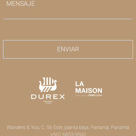
o
N
O
s
S
*
A
J
E
*
ENVIAR
Wanders & Yoo, C. 56 Este, planta baja, Panamá, Panamá
+507 6833-9500